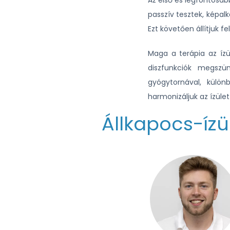
Az első és legfontosab
passzív tesztek, képa
Ezt követően állítjuk f
Maga a terápia az ízül
diszfunkciók megszün
gyógytornával, külön
harmonizáljuk az ízüle
Állkapocs-ízü