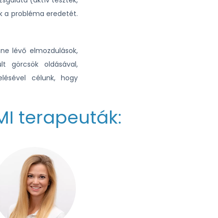
sgálata (aktív tesztek,
k a probléma eredetét.
enne lévő elmozdulások,
lt görcsök oldásával,
lésével célunk, hogy
MI terapeuták: