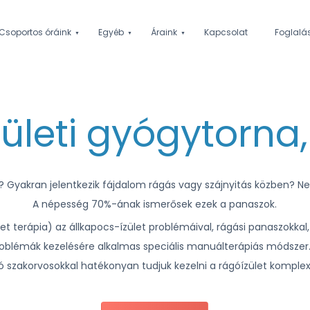
Csoportos óráink
Egyéb
Áraink
Kapcsolat
Foglalá
zületi gyógytorna,
? Gyakran jelentkezik fájdalom rágás vagy szájnyitás közben? Ne
A népesség 70%-ának ismerősek ezek a panaszok.
t terápia) az állkapocs-ízület problémáival, rágási panaszokkal, á
problémák kezelésére alkalmas speciális manuálterápiás módszer.
ó szakorvosokkal hatékonyan tudjuk kezelni a rágóízület komplex