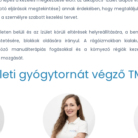
b lépés a kezelés megkezdése előtt az állkapocs-ízület alapos viz
lkotó eljárások megtekintése) annak érdekében, hogy megtalálju
el a személyre szabott kezelési tervet.
eten belüli és az ízület körüli eltérések helyreállítására, a b
tetésére, blokkok oldására irányul. A rágóizmokban kialaku
böző manuálterápiás fogásokkal és a környező régiók keze
t mozgását.
leti gyógytornát végző T