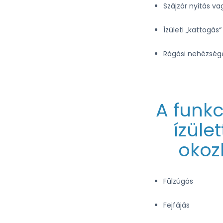
Szájzár nyitás v
Ízületi „kattogás“
Rágási nehézség
A funkc
ízüle
okoz
Fülzúgás
Fejfájás