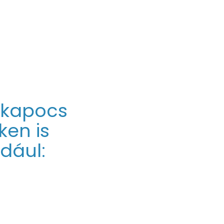
llkapocs
ken is
dául: