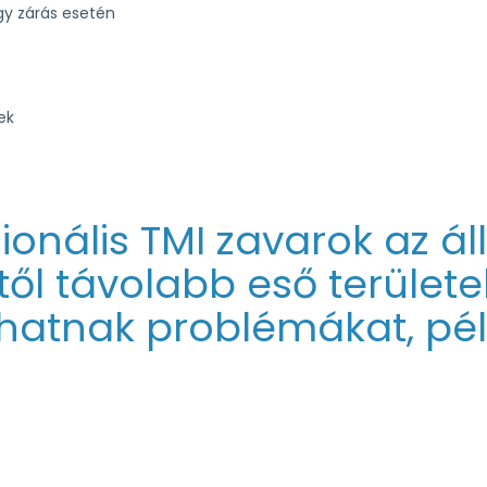
agy zárás esetén
ek
ionális TMI zavarok az á
ttől távolabb eső területe
hatnak problémákat, pél