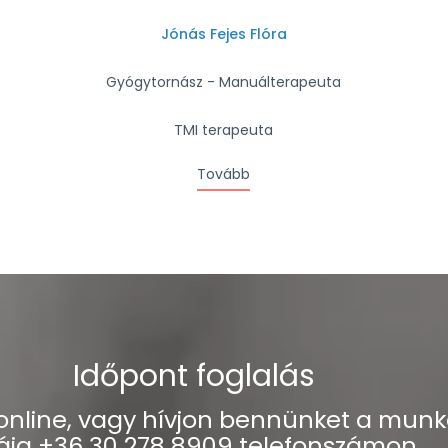
Jónás Fejes Flóra
Gyógytornász - Manuálterapeuta
TMI terapeuta
Tovább
Időpont foglalás
 online, vagy hívjon bennünket a mu
áig +36 30 278 8909 telefonszámon