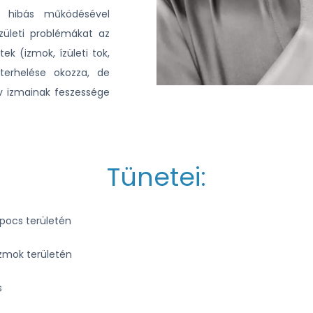
t hibás működésével
zületi problémákat az
ek (izmok, ízületi tok,
terhelése okozza, de
öv izmainak feszessége
Tünetei:
apocs területén
zmok területén
s