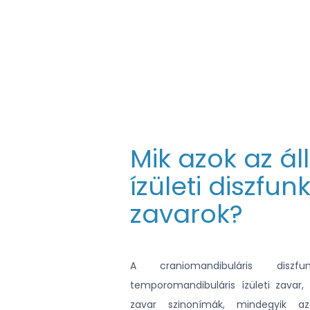
Mik azok az á
ízületi diszfun
zavarok?
A craniomandibuláris disz
temporomandibuláris ízületi zavar,
zavar szinonímák, mindegyik az