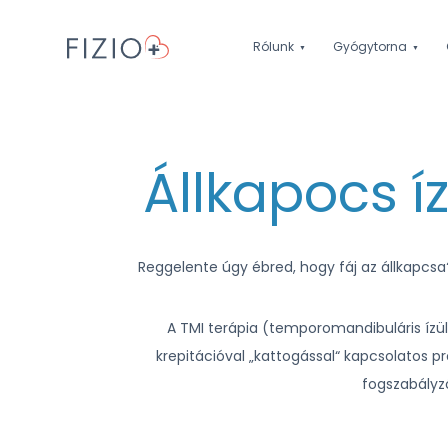
Rólunk
Gyógytorna
Állkapocs í
Reggelente úgy ébred, hogy fáj az állkapcsa
A TMI terápia (temporomandibuláris ízüle
krepitációval „kattogással“ kapcsolatos 
fogszabályz