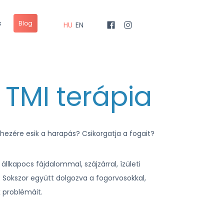
s
Blog
HU
EN
 TMI terápia
hezére esik a harapás? Csikorgatja a fogait?
llkapocs fájdalommal, szájzárral, ízületi
 Sokszor együtt dolgozva a fogorvosokkal,
 problémáit.