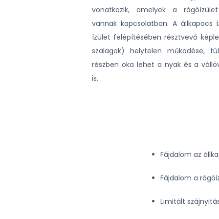
vonatkozik, amelyek a rágóízüle
vannak kapcsolatban. A állkapocs í
ízület felépítésében résztvevő képlet
szalagok) helytelen működése, túl
részben oka lehet a nyak és a váll
is.
Fájdalom az állk
Fájdalom a rágói
Limitált szájnyitá