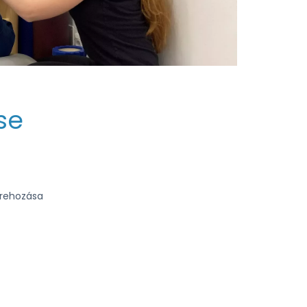
se
yrehozása