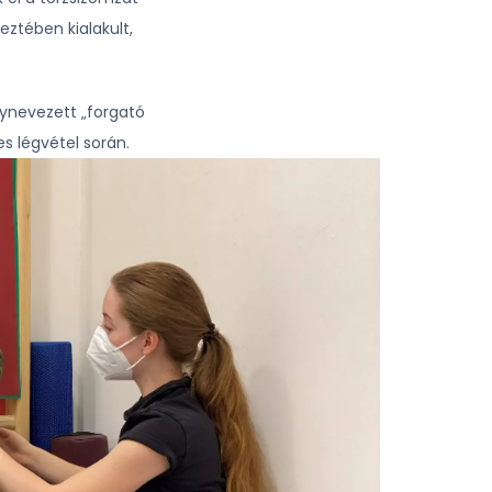
keztében kialakult,
gynevezett „forgató
s légvétel során.