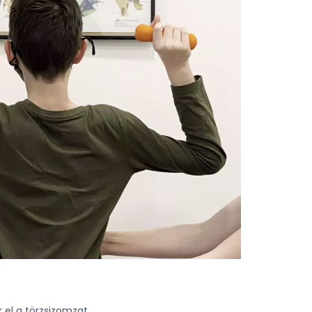
k el a törzsizomzat