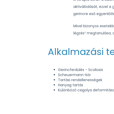
aktiválódását, ezzel a 
gerincre eső egyenlőtle
Mivel bizonyos esetekb
légzés“ megtanulása, a
Alkalmazási te
Gerincferdülés - Scoliosis
Scheuermann-kór
Tartási rendellenességek
Hanyag tartás
Különböző csigolya deformitás