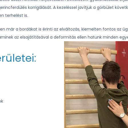
gerincferdülés korrigálását. A kezeléssel javítjuk a görbület követ
n terhelést is.
en már a bordákat is érinti az elváltozás, kiemelten fontos az ú
minek az elsajátításával a deformitás ellen hatunk minden egye
rületei:
ok