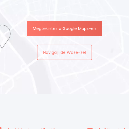
Megtekintés a Google Maps-en
Navigálj ide Waze-zel