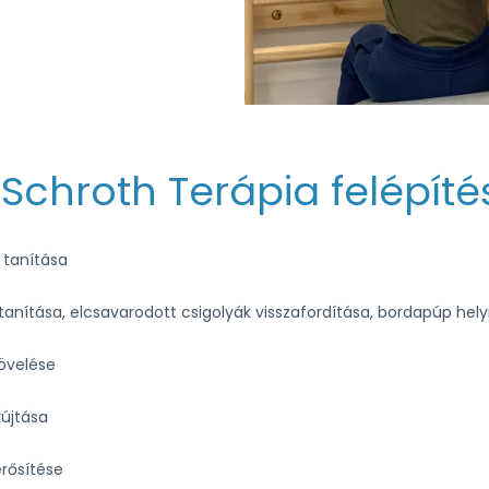
 Schroth Terápia felépíté
 tanítása
anítása, elcsavarodott csigolyák visszafordítása, bordapúp hel
övelése
yújtása
rősítése