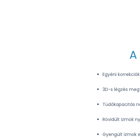
A
Egyéni korrekciók
3D-s légzés megt
Tüdőkapacitás n
Rövidült izmok n
Gyengült izmok e