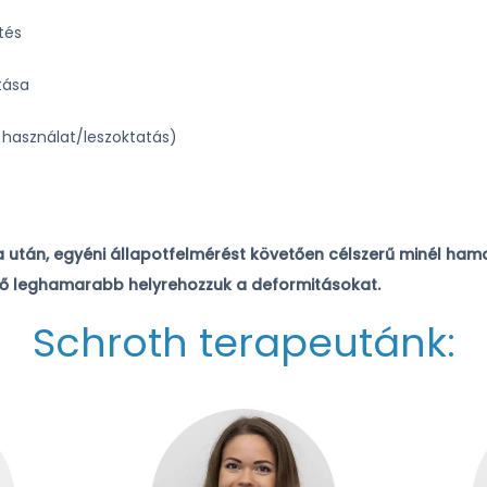
tés
tása
– használat/leszoktatás)
sa után, egyéni állapotfelmérést követően célszerű minél ham
ető leghamarabb helyrehozzuk a deformitásokat.
Schroth terapeutánk: