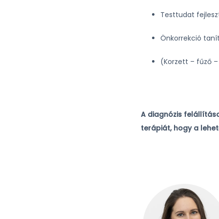
Testtudat fejlesz
Önkorrekció taní
(Korzett – fűző 
A diagnózis felállítá
terápiát, hogy a leh