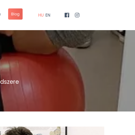
s
Blog
HU
EN
ódszere