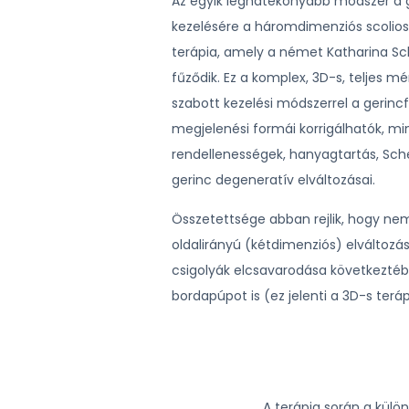
Az egyik leghatékonyabb módszer a 
kezelésére a háromdimenziós scoliosi
terápia, amely a német Katharina S
fűződik. Ez a komplex, 3D-s, teljes 
szabott kezelési módszerrel a gerinc
megjelenési formái korrigálhatók, min
rendellenességek, hanyagtartás, Sc
gerinc degeneratív elváltozásai.
Összetettsége abban rejlik, hogy ne
oldalirányú (kétdimenziós) elváltozá
csigolyák elcsavarodása következtébe
bordapúpot is (ez jelenti a 3D-s terá
A terápia során a külön