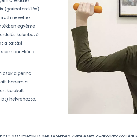
gerincferdülés
s (gerincferdülés)
chroth nevéhez
mértékben egyénre
ferdülés különböző
t a tartási
heuermann-kór, a
m csak a gerinc
sait, hanem a
n kialakult
piát) helyrehozza.
böző asszimetrikus helyzetekben kivitelezett gyakorlatokkal érjü