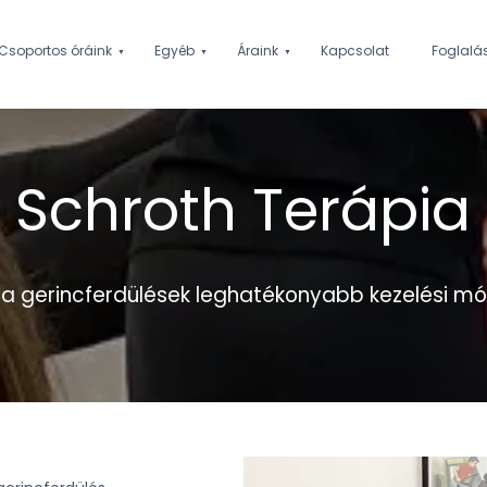
Csoportos óráink
Egyéb
Áraink
Kapcsolat
Foglalá
Schroth Terápia
a gerincferdülések leghatékonyabb kezelési m