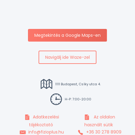
Megtekintés a Google Maps-en
Navigálj ide Waze-zel
1111 Budapest, Csíky utca 4.
H-P: 7:00-20:00
Adatkezelési
Az oldalon
tájékoztató
használt sütik
info@fizioplus.hu
+36 30 278 8909