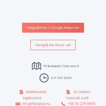
Megtekintés a Google Maps-en
Navigálj ide Waze-zel
1111 Budapest, Csíky utca 4.
H-P: 7:00-20:00
Adatkezelési
Az oldalon
tájékoztató
használt sütik
info@fizioplus.hu
+36 30 278 8909